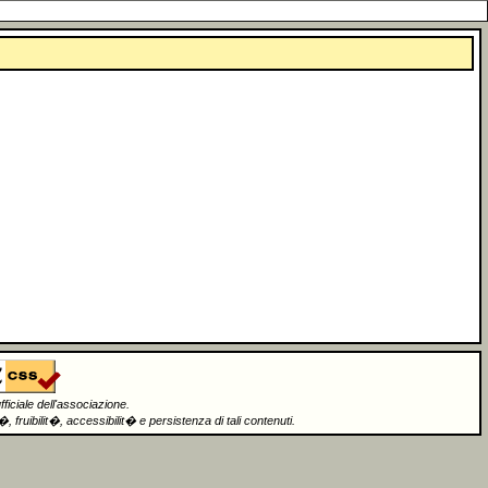
fficiale dell'associazione.
 fruibilit�, accessibilit� e persistenza di tali contenuti.