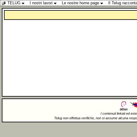
TELUG
I nostri lavori
Le nostre home page
Il Telug raccont
I contenuti linkati ed est
Telug non effettua verifiche, non si assume alcuna respons